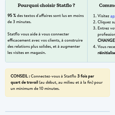
Pourquoi choisir Statflo ?
Comme
95
%
 des textos d'affaires sont lus en moins 
Visitez 
ap
de 3 minutes.
Cliquez su
Entrez vot
Statflo vous aide à vous connecter 
profession
efficacement avec vos clients, à construire 
CHANGEM
des relations plus solides, et à augmenter 
Vous rece
les visites en magasin.
réinitiali
CONSEIL :
 Connectez-vous à Statflo 
3 fois par 
quart de travail 
(au début, au milieu et à la fin) pour 
un minimum de 10 minutes.