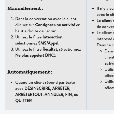
Manuellement :
Il n’y a e
avec le cl
Dans la conversation avec le client, 
Le client
cliquez sur 
Consigner une activité
 en 
de conver
haut à droite de l’écran.
Le client
Utilisez le filtre 
Interaction
, 
intéressé 
sélectionnez 
SMS/Appel
.
Dans ce c
Utilisez le filtre 
Résultat
, sélectionnez
Dans 
Ne plus appeler( DNC)
.
clien
activ
Utilis
Automatiquement :
sélec
Utilis
Quand un client répond par texto 
sélec
avec 
DÉSINSCRIRE
, 
ARRÊTER
, 
ARRÊTERTOUT
, 
ANNULER
, 
FIN
, ou 
QUITTER
.